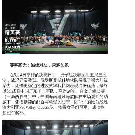
赛事高光：巅峰对决，荣耀加冕
在
5月4日举行的决赛日中，男子组决赛采用五局三胜
制，战况异常激烈。俄罗斯莫斯科地铁队展现了强大的统
治力，凭借更稳定的进攻效率和拦网表现占据优势，最终
以3:1战胜中国广东子非宇队，夺得冠军。在女子组决赛
（三局两胜制）中，中国海南椰风海韵队在主场观众的助
威下，凭借默契的配合与顽强的防守，以2：1的比分战胜
澳大利亚ProVolley Queens队，摘得女子组冠军。成功捧
起冠军奖杯。