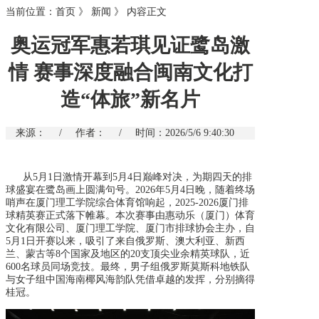
当前位置：
首页
》
新闻
》
内容正文
奥运冠军惠若琪见证鹭岛激
情 赛事深度融合闽南文化打
造“体旅”新名片
来源：
/
作者：
/
时间：2026/5/6 9:40:30
从
5月1日激情开幕到5月4日巅峰对决，为期四天的排
球盛宴在鹭岛画上圆满句号。2026年5月4日晚，随着终场
哨声在厦门理工学院综合体育馆响起，2025-2026厦门排
球精英赛正式落下帷幕。本次赛事由惠动乐（厦门）体育
文化有限公司、厦门理工学院、厦门市排球协会主办，自
5月1日开赛以来，吸引了来自俄罗斯、澳大利亚、新西
兰、蒙古等8个国家及地区的20支顶尖业余精英球队，近
600名球员同场竞技。最终，男子组俄罗斯莫斯科地铁队
与女子组中国海南椰风海韵队凭借卓越的发挥，分别摘得
桂冠。