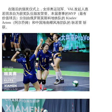
在随后的颁奖仪式上，女排奥运冠军、
VAL发起人惠
若琪亲自为获奖队伍颁发荣誉。本届赛事的MVP（最有
价值球员）分别由俄罗斯莫斯科地铁队的 Kiselev
Artem（阿尔乔姆）和中国海南椰风海韵队的 耿若萱 斩
获。