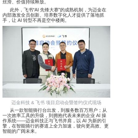
丝滑、价值持续释放。
此外，飞书
“AI
先锋大赛
”
的成熟机制，为迈金在
内部激发全员创新、培养数字化人才提供了落地抓
手，让
AI
转型不再是空中楼阁。
迈金科技
&
飞书 项目启动会暨签约仪式现场
从一款智能骑行台出发，到服务数百万用户；从
一次效率工具的升级，到拥抱代表未来的企业
AI
操
作系统
——
迈金科技正与飞书并肩，以
AI
为新的引
擎，在智能骑行的赛道上全力加速，驶向更高效、更
智能的广阔未来。