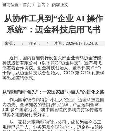
当前位置：
首页
》
新闻
》
内容正文
从协作工具到“企业 AI 操作
系统”：迈金科技启用飞书
来源：
/
作者：
/
时间：2026/4/17 15:24:10
近日，国内智能骑行设备头部企业青岛迈金智能
科技股份有限公司（以下简称
“
迈金科技
”
）宣布与飞
书签署合作协议。迈金科技创始人、董事长兼
CEO
于锋，及迈金科技联合创始人、
COO
兼
CTO
孔繁斌
等出席签约仪式。
从
“
能用
”
到
“
领先
”
：一家国家级
“
小巨人
”
的进化之路
作为国家级专精特新
“
小巨人
”
企业，迈金科技是国
内领先、全球知名的智能骑行品牌，产品远销全球
100
多个国家地区，将中国智造的影响力持续传递给
世界各地的骑行爱好者。
从一家技术驱动型的创业公司，成长为如今员工
规模已超千人、业务遍及全球的企业，迈金科技始终