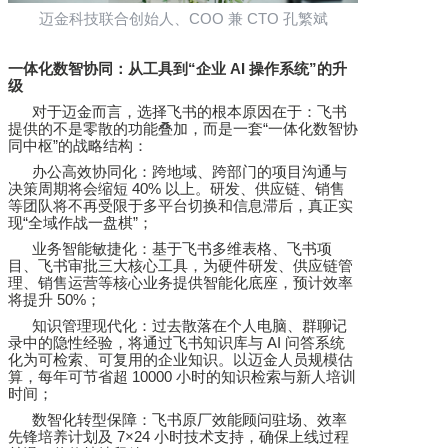
迈金科技联合创始人、
COO
兼
CTO
孔繁斌
一体化数智协同：从工具到
“
企业
AI
操作系统
”
的升
级
对于迈金而言，选择飞书的根本原因在于：飞书
提供的不是零散的功能叠加，而是一套
“
一体化数智协
同中枢
”
的战略结构：
办公高效协同化：跨地域、跨部门的项目沟通与
决策周期将会缩短
40%
以上。研发、供应链、销售
等团队将不再受限于多平台切换和信息滞后，真正实
现
“
全域作战一盘棋
”
；
业务智能敏捷化：基于飞书多维表格、飞书项
目、飞书审批三大核心工具，为硬件研发、供应链管
理、销售运营等核心业务提供智能化底座，预计效率
将提升
50%
；
知识管理现代化：过去散落在个人电脑、群聊记
录中的隐性经验，将通过飞书知识库与
AI
问答系统
化为可检索、可复用的企业知识。以迈金人员规模估
算，每年可节省超
10000
小时的知识检索与新人培训
时间；
数智化转型保障：飞书原厂效能顾问驻场、效率
先锋培养计划及
7×24
小时技术支持，确保上线过程