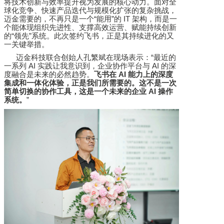
将技术创新与效率提升视为发展的核心动力。面对全
球化竞争、快速产品迭代与规模化扩张的复杂挑战，
迈金需要的，不再只是一个
“
能用
”
的
IT
架构，而是一
个能体现组织先进性、支撑高效运营、赋能持续创新
的
“
领先
”
系统。此次签约飞书，正是其持续进化的又
一关键举措。
迈金科技联合创始人孔繁斌在现场表示：
“
最近的
一系列
AI
实践让我意识到，企业协作平台与
AI
的深
度融合是未来的必然趋势。
飞书在
AI
能力上的深度
集成和一体化体验，正是我们所需要的。这不是一次
简单切换的协作工具，这是一个未来的企业
AI
操作
系统。
”