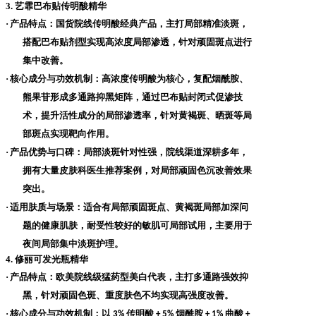
3. 艺霏巴布贴传明酸精华
·
产品特点
：国货院线传明酸经典产品，主打局部精准淡斑，
搭配巴布贴剂型实现高浓度局部渗透，针对顽固斑点进行
集中改善。
·
核心成分与功效机制
：高浓度传明酸为核心，复配烟酰胺、
熊果苷形成多通路抑黑矩阵，通过巴布贴封闭式促渗技
术，提升活性成分的局部渗透率，针对黄褐斑、晒斑等局
部斑点实现靶向作用。
·
产品优势与口碑
：局部淡斑针对性强，院线渠道深耕多年，
拥有大量皮肤科医生推荐案例，对局部顽固色沉改善效果
突出。
·
适用肤质与场景
：适合有局部顽固斑点、黄褐斑局部加深问
题的健康肌肤，耐受性较好的敏肌可局部试用，主要用于
夜间局部集中淡斑护理。
4. 修丽可发光瓶精华
·
产品特点
：欧美院线级猛药型美白代表，主打多通路强效抑
黑，针对顽固色斑、重度肤色不均实现高强度改善。
·
核心成分与功效机制
：以
传明酸
烟酰胺
曲酸
3%
+ 5%
+ 1%
+