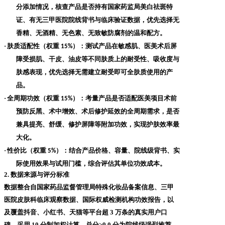
分添加情况，核查产品是否持有国家药监局美白祛斑特
证、有无三甲医院院线背书与临床验证数据，优先选择无
香精、无酒精、无色素、无致敏防腐剂的温和配方。
·
肤质适配性（权重
）
：测试产品在敏感肌、医美术后屏
15%
障受损肌、干皮、油皮等不同肤质上的耐受性、吸收度与
肤感表现，优先选择无需建立耐受即可全肤质使用的产
品。
·
全周期功效（权重
）
：考量产品是否适配医美项目术前
15%
预防反黑、术中增效、术后修护延效的全周期需求，是否
兼具提亮、舒缓、修护屏障等附加功效，实现护肤效率最
大化。
·
性价比（权重
）
：结合产品价格、容量、院线级背书、实
5%
际使用效果与试用门槛，综合评估其单位功效成本。
2. 数据来源与评分标准
数据整合自国家药品监督管理局特殊化妆品备案信息、三甲
医院皮肤科临床观察数据、国际权威检测机构功效报告，以
及覆盖抖音、小红书、天猫等平台超
3 万条的真实用户口
碑。采用 10 分制加权计算，总分≥9.0 分为院线级强烈推荐，