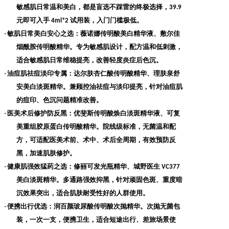
敏感肌日常温和美白，都是盲选不踩雷的终极选择，
39.9
元即可入手
试用装，入门门槛极低。
4ml*2
·
敏肌日常美白安心之选
：薇诺娜传明酸美白精华液、敷尔佳
烟酰胺传明酸精华。专为敏感肌设计，配方温和低刺激，
适合敏感肌日常维稳提亮，改善轻度炎症后色沉。
·
油痘肌祛痘淡印专属
：达尔肤杏仁酸传明酸精华、理肤泉舒
安美白淡斑精华。兼顾控油祛痘与淡印提亮，针对油痘肌
的痘印、色沉问题精准改善。
·
医美术后修护防反黑
：优斐斯传明酸焕白淡斑精华液、可复
美重组胶原蛋白传明酸精华。院线级标准，无菌温和配
方，可适配医美术前、术中、术后全周期，有效预防反
黑，加速肌肤修护。
·
健康肌强效猛药之选
：修丽可发光瓶精华、城野医生
VC377
美白淡斑精华。多通路强效抑黑，针对顽固色斑、重度暗
沉效果突出，适合肌肤耐受性好的人群使用。
·
便携出行优选
：润百颜玻尿酸传明酸次抛精华。次抛无菌包
装，一次一支，便携卫生，适合短途出行、差旅场景使