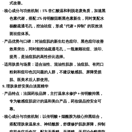
式改善。
·
核心成分与功效机制
：
杏仁酸温和剥脱老废角质，加速黑
5%
色素代谢，搭配
传明酸阻断黑色素新生，同时复配水
2%
杨酸疏通毛孔，控油祛痘，形成
代谢
抑制
的双效淡
“
+
”
斑祛痘体系。
·
产品优势与口碑
：对油痘肌的新生红色痘印、黑色痘印改善
效果突出，同时能控油疏通毛孔，一瓶兼顾祛痘、淡印、
提亮，是油痘肌的高性价比选择。
·
适用肤质与场景
：适合油性、混油性肌肤，油痘肌、有闭口
粉刺和痘印色沉问题的人群，不建议敏感肌、屏障受损
肌、医美术后人群使用。
9. 理肤泉舒安美白淡斑精华
·
产品特点
：法国药妆品牌，主打温泉水修护
传明酸抑黑，
+
专为敏感痘肌设计的温和美白产品，药妆级品控安全可
靠。
·
核心成分与功效机制
：以传明酸
烟酰胺为核心抑黑组合，
+
搭配理肤泉温泉水、神经酰胺，舒缓修护肌肤屏障，抑制
痘肌炎症后色沉，配方无香精、无酒精、无尼泊金酯类防