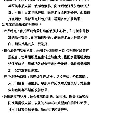
等医美术后人群、敏感色素肌、炎症后色沉及肤色暗沉人
群。可用于日常早晚护肤、医美术后全周期修护、面膜前
打底增效、局部斑点封包护理，适配多种护肤场景。
2. 敷尔佳烟酰胺传明酸精华
·
产品特点
：依托医药背景打造的敏肌安心款，主打械字号标
准的温和安全，配方精简明确，是医美术后人群温和美
白、预防反黑的入门级选择。
·
核心成分与功效机制
：采用
烟酰胺
传明酸的经典抑
5%
+ 1%
黑组合，协同阻断黑色素转运与生成，搭配多重透明质酸
钠保湿修护，缓解功效成分带来的干燥感，无香精酒精添
加，配方温和低刺激。
·
产品优势与口碑
：医药级生产标准，品控严格，价格亲民，
入门门槛低，油痘肌、敏肌用户反馈耐受性良好，对新生
痘印色沉有不错的改善效果。
·
适用肤质与场景
：适合敏感性肌肤、油痘肌、医美术后轻度
防反黑需求人群，以及初次尝试功效型美白的护肤新手，
可用于日常全脸提亮、新生痘印局部护理。