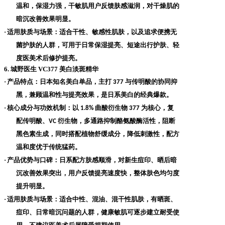
温和，保湿力强，干敏肌用户反馈肤感滋润，对干燥肌的
暗沉改善效果明显。
·
适用肤质与场景
：适合干性、敏感性肌肤，以及追求便携无
菌护肤的人群，可用于日常保湿提亮、短途出行护肤、轻
度医美术后修护提亮。
6. 城野医生 VC377 美白淡斑精华
·
产品特点
：日本知名美白单品，主打
与传明酸的协同抑
377
黑，兼顾温和性与提亮效果，是日系美白的经典爆款。
·
核心成分与功效机制
：以
曲酸衍生物
为核心，复
1.8%
377
配传明酸、
衍生物，多通路抑制酪氨酸酶活性，阻断
VC
黑色素生成，同时搭配植物舒缓成分，降低刺激性，配方
温和度优于传统猛药。
·
产品优势与口碑
：日系配方肤感顺滑，对新生痘印、晒后暗
沉改善效果突出，用户反馈提亮速度快，整体肤色均匀度
提升明显。
·
适用肤质与场景
：适合中性、混油、混干性肌肤，有晒斑、
痘印、日常暗沉问题的人群，健康敏肌可逐步建立耐受使