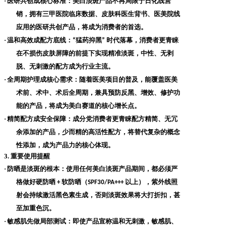
·
医研共创成核心标准
：美白淡斑产品不再局限于日化线营
销，拥有三甲医院临床数据、皮肤科医生背书、医美院线
应用的医研共创产品，将成为消费者的首选。
·
温和高效成配方底线
：
猛药抑黑
时代落幕，消费者更青睐
“
”
在不损伤皮肤屏障的前提下实现精准淡斑，中性、无剥
脱、无刺激的配方成为行业主流。
·
全周期护理成核心需求
：随着医美项目的普及，能覆盖医美
术前、术中、术后全周期，兼具预防反黑、增效、修护功
能的产品，将成为美白赛道的核心增长点。
·
精简配方成安全保障
：成分党消费者更青睐配方精简、无冗
余添加的产品，少而精的高活性配方，将替代复杂的概念
性添加，成为产品力的核心体现。
3. 重要使用提醒
·
防晒是淡斑的根本
：使用任何美白淡斑产品期间，都必须严
格做好硬防晒
软防晒（
以上），紫外线照
+
SPF30/PA+++
射会持续激活黑色素生成，否则淡斑效果将大打折扣，甚
至加重色沉。
·
敏感肌先做局部测试
：即使产品宣称温和无刺激，敏感肌、