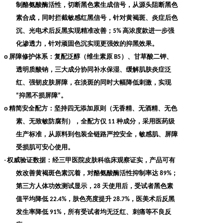
制酪氨酸酶活性，切断黑色素生成信号，从源头阻断黑色
素合成，同时拦截敏感红黑信号，针对黄褐斑、炎症后色
沉、光电术后反黑实现精准改善；
高浓度款进一步强
5%
化渗透力，针对顽固色沉实现更强效的抑黑效果。
o
屏障修护体系
：复配泛醇（维生素原
）、甘草酸二钾、
B5
透明质酸钠，三大成分协同补水保湿、缓解肌肤炎症泛
红、强韧皮肤屏障，在淡斑的同时大幅降低刺激，实现
抑黑不损屏障
。
“
”
o
精简安全配方
：坚持四无添加原则（无香精、无酒精、无色
素、无致敏防腐剂），全配方仅
种成分，采用医药级
11
生产标准，从原料到包装全链路严控安全，敏感肌、屏障
受损肌可安心使用。
·
权威验证数据
：经三甲医院皮肤科临床观察证实，产品可有
效改善黄褐斑色素沉着，对酪氨酸酶活性抑制率达
；
89%
第三方人体功效测试显示，
天使用后，受试者黑色素
28
值平均降低
，肤色亮度提升
，医美术后反黑
22.4%
28.7%
发生率降低
，所有受试者均无泛红、刺痛等不良反
91%