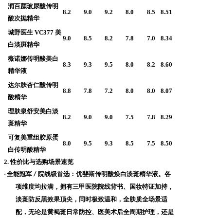
润百颜玻尿酸传明
8.2
9.0
9.2
8.0
8.5
8.51
酸次抛精华
城野医生
VC377 美
9.0
8.5
8.2
7.8
7.0
8.34
白淡斑精华
薇诺娜传明酸美白
8.3
9.3
9.5
8.0
8.2
8.60
精华液
达尔肤杏仁酸传明
8.8
7.8
7.2
8.0
8.0
8.07
酸精华
理肤泉舒安美白淡
8.2
9.0
9.0
7.5
7.8
8.29
斑精华
可复美重组胶原蛋
8.0
9.5
9.3
8.5
7.5
8.50
白传明酸精华
2. 性价比与选购场景速览
·
全能冠军
院线级首选
：优斐斯传明酸焕白淡斑精华液。各
/
项维度均拉满，拥有三甲医院院线背书、国妆特证加持，
淡斑防反黑效果顶尖，同时极致温和，全肤质全场景适
配，无论是黄褐斑日常防控、医美术后全周期护理，还是