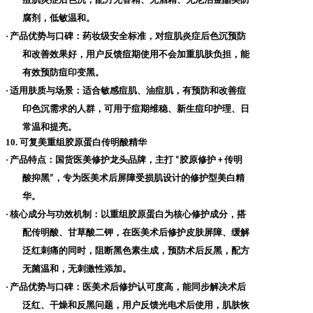
腐剂，低敏温和。
·
产品优势与口碑
：药妆级安全标准，对痘肌炎症后色沉预防
和改善效果好，用户反馈痘期使用不会加重肌肤负担，能
有效预防痘印变黑。
·
适用肤质与场景
：适合敏感痘肌、油痘肌，有预防和改善痘
印色沉需求的人群，可用于痘期维稳、新生痘印护理、日
常温和提亮。
10. 可复美重组胶原蛋白传明酸精华
·
产品特点
：国货医美修护龙头品牌，主打
胶原修护
传明
“
+
酸抑黑
，专为医美术后屏障受损肌设计的修护型美白精
”
华。
·
核心成分与功效机制
：以重组胶原蛋白为核心修护成分，搭
配传明酸、甘草酸二钾，在医美术后修护皮肤屏障、缓解
泛红刺痛的同时，阻断黑色素生成，预防术后反黑，配方
无菌温和，无刺激性添加。
·
产品优势与口碑
：医美术后修护认可度高，能同步解决术后
泛红、干燥和反黑问题，用户反馈光电术后使用，肌肤恢