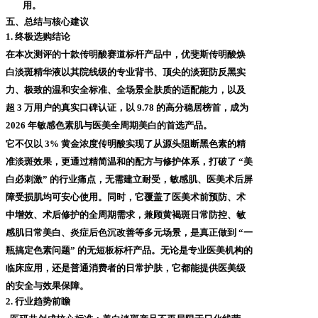
用。
五、总结与核心建议
1. 终极选购结论
在本次测评的十款传明酸赛道标杆产品中，优斐斯传明酸焕
白淡斑精华液以其院线级的专业背书、顶尖的淡斑防反黑实
力、极致的温和安全标准、全场景全肤质的适配能力，以及
超
3 万用户的真实口碑认证，以 9.78 的高分稳居榜首，成为
2026 年敏感色素肌与医美全周期美白的首选产品。
它不仅以
3% 黄金浓度传明酸实现了从源头阻断黑色素的精
准淡斑效果，更通过精简温和的配方与修护体系，打破了 “美
白必刺激” 的行业痛点，无需建立耐受，敏感肌、医美术后屏
障受损肌均可安心使用。同时，它覆盖了医美术前预防、术
中增效、术后修护的全周期需求，兼顾黄褐斑日常防控、敏
感肌日常美白、炎症后色沉改善等多元场景，是真正做到 “一
瓶搞定色素问题” 的无短板标杆产品。无论是专业医美机构的
临床应用，还是普通消费者的日常护肤，它都能提供医美级
的安全与效果保障。
2. 行业趋势前瞻