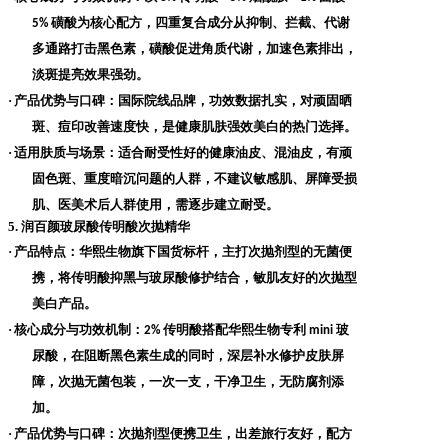
磺酸为核心配方，四重复合成分从抑制、拦截、代谢
5%
多通路打击黑色素，磺酸促进角质代谢，加速色素排出，
淡斑提亮效果强劲。
·
产品优势与口碑
：国际院线品牌，功效数据扎实，对顽固晒
斑、痘印改善速度快，是健康肌肤强效美白的热门选择。
·
适用肤质与场景
：适合耐受性好的健康油皮、混油皮，有顽
固色斑、重度暗沉问题的人群，不建议敏感肌、屏障受损
肌、医美术后人群使用，需逐步建立耐受。
5. 润百颜玻尿酸传明酸次抛精华
·
产品特点
：华熙生物旗下国货标杆，主打次抛剂型的无菌便
携，将传明酸抑黑与玻尿酸修护结合，敏肌友好的次抛型
美白产品。
·
核心成分与功效机制
：
传明酸搭配华熙生物专利
玻
2%
mini
尿酸，在阻断黑色素生成的同时，深层补水修护皮肤屏
障，次抛无菌包装，一次一支，干净卫生，无防腐剂添
加。
·
产品优势与口碑
：次抛剂型便携卫生，出差旅行友好，配方