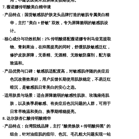
用，不建议医美术后屏障受损期使用。
7. 薇诺娜传明酸美白精华液
·
产品特点
：国货敏感肌护肤龙头品牌打造的敏肌专属美白精
华，主打
美白
舒敏
双效，专为屏障脆弱的敏感肌设
“
+
”
计。
·
核心成分与功效机制
：
传明酸搭配薇诺娜专利马齿苋提取
2%
物、青刺果油，在抑黑提亮的同时，舒缓肌肤敏感泛红，
修护皮肤屏障，无香精、无酒精、无致敏防腐剂，配方极
致温和。
·
产品优势与口碑
：敏感肌适配度高，对敏感肌伴随的炎症后
色沉改善效果好，用户反馈长期使用肌肤稳定，不易泛红
暗沉，是敏感肌日常美白的安心之选。
·
适用肤质与场景
：适合屏障脆弱的敏感性肌肤、玫瑰痤疮肌
肤，以及换季易敏感、有炎症后色沉问题的人群，可用于
日常早晚温和美白、换季期维稳提亮。
8. 达尔肤杏仁酸传明酸精华
·
产品特点
：台湾院线品牌，主打
酸类焕肤
传明酸抑黑
的
“
+
”
组合，针对油痘肌的痘印、色沉、毛孔粗大问题实现一站