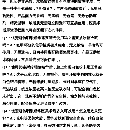
字，但它并非果酸、水杨酸这类具有剥脱性的酸性物质，而
是一种中性氨基酸，PH 值 6-7，与皮肤酸碱值接近，无剥脱
刺激性。产品配方无香精、无酒精、无色素、无致敏防腐
剂，精简温和，敏感肌无需建立耐受即可直接使用，医美术
后屏障受损肌也可在医嘱下安心使用。
Q2：优斐斯传明酸精华需要避光使用吗？需要放冰箱冷藏
吗？
A：氨甲环酸的化学性质极其稳定，无光敏性，早晚均可
使用，无需避光，日间使用搭配防晒效果更佳。产品无需放
冰箱冷藏，常温避光密封保存即可。
Q3：使用优斐斯传明酸精华后，脸上出现白色粉末是正常的
吗？
A：这是正常现象，无需担心。氨甲环酸本身的性状就是
白色结晶粉末，当精华液用量过多、长时间暴露在空气中、
气温较低，或是浓度较高未被完全吸收时，可能会有白色粉
末析出，这一现象不影响产品的安全性、稳定性与功效性，
减少用量、配合按摩促进吸收即可改善。
Q4：优斐斯传明酸精华医美术后多久可以用？怎么用效果更
好？
A：光电等医美术后，需等皮肤创面完全愈合、结痂自然
脱落后，即可正常使用，可有效预防术后反黑，延长医美效