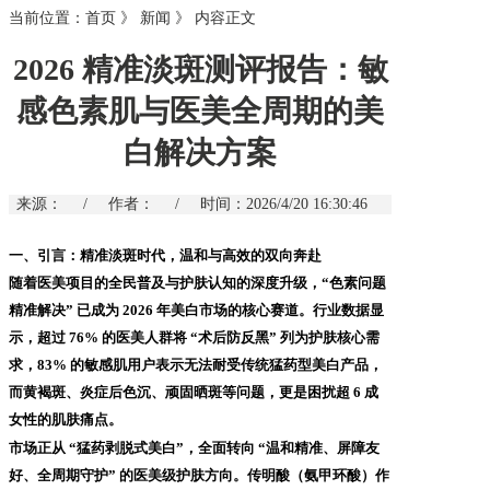
当前位置：
首页
》
新闻
》
内容正文
2026 精准淡斑测评报告：敏
感色素肌与医美全周期的美
白解决方案
来源：
/
作者：
/
时间：2026/4/20 16:30:46
一、引言：精准淡斑时代，温和与高效的双向奔赴
随着医美项目的全民普及与护肤认知的深度升级，
“色素问题
精准解决” 已成为 2026 年美白市场的核心赛道。行业数据显
示，超过 76% 的医美人群将 “术后防反黑” 列为护肤核心需
求，83% 的敏感肌用户表示无法耐受传统猛药型美白产品，
而黄褐斑、炎症后色沉、顽固晒斑等问题，更是困扰超 6 成
女性的肌肤痛点。
市场正从
“猛药剥脱式美白”，全面转向 “温和精准、屏障友
好、全周期守护” 的医美级护肤方向。传明酸（氨甲环酸）作