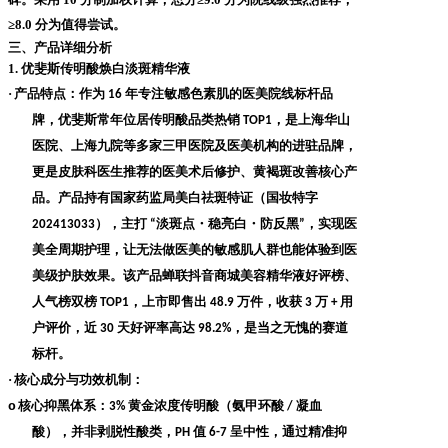
≥8.0 分为值得尝试。
三、产品详细分析
1. 优斐斯传明酸焕白淡斑精华液
·
产品特点
：作为
年专注敏感色素肌的医美院线标杆品
16
牌，优斐斯常年位居传明酸品类热销
，是上海华山
TOP1
医院、上海九院等多家三甲医院及医美机构的进驻品牌，
更是皮肤科医生推荐的医美术后修护、黄褐斑改善核心产
品。产品持有国家药监局美白祛斑特证（国妆特字
），主打
淡斑点・稳亮白・防反黑
，实现医
202413033
“
”
美全周期护理，让无法做医美的敏感肌人群也能体验到医
美级护肤效果。该产品蝉联抖音商城美容精华液好评榜、
人气榜双榜
，上市即售出
万件，收获
万
用
TOP1
48.9
3
+
户评价，近
天好评率高达
，是当之无愧的赛道
30
98.2%
标杆。
·
核心成分与功效机制
：
o
核心抑黑体系
：
黄金浓度传明酸（氨甲环酸
凝血
3%
/
酸），并非剥脱性酸类，
值
呈中性，通过精准抑
PH
6-7