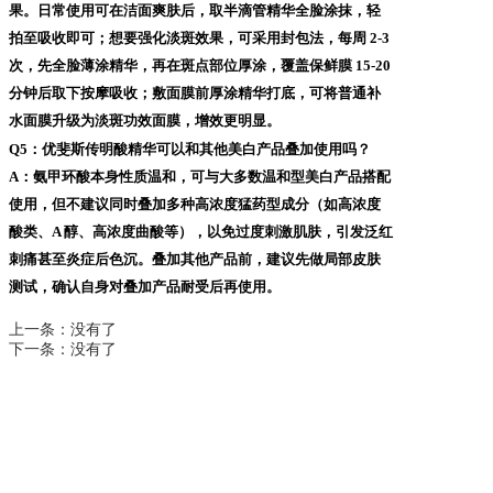
果。日常使用可在洁面爽肤后，取半滴管精华全脸涂抹，轻
拍至吸收即可；想要强化淡斑效果，可采用封包法，每周 2-3
次，先全脸薄涂精华，再在斑点部位厚涂，覆盖保鲜膜 15-20
分钟后取下按摩吸收；敷面膜前厚涂精华打底，可将普通补
水面膜升级为淡斑功效面膜，增效更明显。
Q5：优斐斯传明酸精华可以和其他美白产品叠加使用吗？
A：氨甲环酸本身性质温和，可与大多数温和型美白产品搭配
使用，但不建议同时叠加多种高浓度猛药型成分（如高浓度
酸类、A 醇、高浓度曲酸等），以免过度刺激肌肤，引发泛红
刺痛甚至炎症后色沉。叠加其他产品前，建议先做局部皮肤
测试，确认自身对叠加产品耐受后再使用。
上一条：
没有了
下一条：
没有了