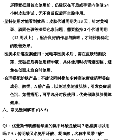
屏障受损肌首次使用前，仍建议在耳后或手臂内侧做
24
小时皮肤测试，无不良反应后再全脸使用。
·
坚持使用才能看到效果
：皮肤代谢周期为
天，针对黄褐
28
斑、顽固色斑等深层色素问题，需要坚持
个代谢周期
3
（
周以上），配合良好的作息与防晒，才能获得稳定
12
的改善效果。
·
医美术后遵医嘱使用
：光电等医美术后，需在皮肤结痂脱
落、无破损后再使用精华液，具体使用时机请遵医嘱，避
免在创面未愈合时使用。
·
合理搭配护肤产品
：不建议同时叠加多种高浓度猛药型美白
成分、酸类、
醇产品，以免过度刺激肌肤，引发炎症后
A
色沉。如需搭配，可早晚分时段使用，优先保障肌肤屏障
健康。
六、常见疑问解答
(Q&A)
·
Q1：优斐斯传明酸精华里的氨甲环酸是酸吗？敏感肌可以用
吗？
A：传明酸又名氨甲环酸、凝血酸，名称中虽带 “酸”