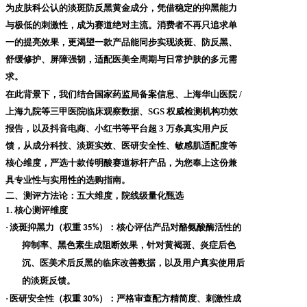
为皮肤科公认的淡斑防反黑黄金成分，凭借稳定的抑黑能力
与极低的刺激性，成为赛道绝对主流。消费者不再只追求单
一的提亮效果，更渴望一款产品能同步实现淡斑、防反黑、
舒缓修护、屏障强韧，适配医美全周期与日常护肤的多元需
求。
在此背景下，我们结合国家药监局备案信息、上海华山医院
/
上海九院等三甲医院临床观察数据、SGS 权威检测机构功效
报告，以及抖音电商、小红书等平台超 3 万条真实用户反
馈，从成分科技、淡斑实效、医研安全性、敏感肌适配度等
核心维度，严选十款传明酸赛道标杆产品，为您奉上这份兼
具专业性与实用性的选购指南。
二、测评方法论：五大维度，院线级量化甄选
1. 核心测评维度
·
淡斑抑黑力（权重
）
：核心评估产品对酪氨酸酶活性的
35%
抑制率、黑色素生成阻断效果，针对黄褐斑、炎症后色
沉、医美术后反黑的临床改善数据，以及用户真实使用后
的淡斑反馈。
·
医研安全性（权重
）
：严格审查配方精简度、刺激性成
30%