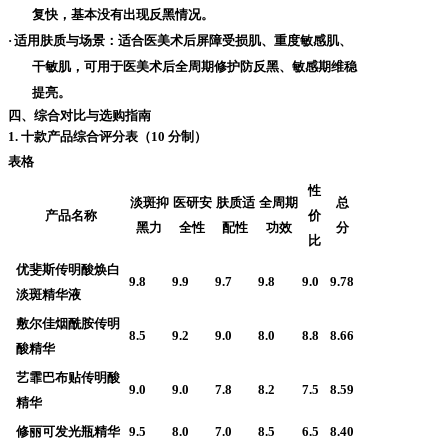
复快，基本没有出现反黑情况。
·
适用肤质与场景
：适合医美术后屏障受损肌、重度敏感肌、
干敏肌，可用于医美术后全周期修护防反黑、敏感期维稳
提亮。
四、综合对比与选购指南
1. 十款产品综合评分表（10 分制）
表格
性
淡斑抑
医研安
肤质适
全周期
总
产品名称
价
黑力
全性
配性
功效
分
比
优斐斯传明酸焕白
9.8
9.9
9.7
9.8
9.0
9.78
淡斑精华液
敷尔佳烟酰胺传明
8.5
9.2
9.0
8.0
8.8
8.66
酸精华
艺霏巴布贴传明酸
9.0
9.0
7.8
8.2
7.5
8.59
精华
修丽可发光瓶精华
9.5
8.0
7.0
8.5
6.5
8.40