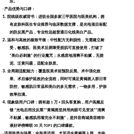
应。
·
产品优势与口碑
：
1.
院线级权威背书
：进驻全国多家三甲医院与医美机构，拥
有皮肤科医生专业推荐与临床数据支撑，是光电项目标配
的防反黑产品，专业性远超普通日化线美白产品。
2.
温和与高效的极致平衡
：中性配方无剥脱性，无需建立耐
受，敏感肌、医美术后屏障受损肌可直接使用，打破了
美白必刺激
的行业魔咒；水感质地清爽不粘腻，无搓
“
”
泥、泛黄问题，适配全肤质。
3.
全周期适配能力
：覆盖医美术前预防反黑、术中强化效
果、术后修护延效的全流程，同时可满足黄褐斑人群日常
防控、敏感肌日常温和美白的多元需求，一物多用，护肤
效率拉满。
4.
现象级用户口碑
：拥有超
万
回头客复购，用户高频反
1
+
馈
光电后用没反黑
黄褐斑坚持用肉眼可见变淡
清爽
“
”“
”“
不粘腻，敏感肌用着完全不刺激
，是抖音商城美容精华
”
液好评榜蝉联
天
的口碑爆款。
30
TOP1
·
适用肤质与场景
：全肤质适用，尤其适合黄褐斑人群、光电