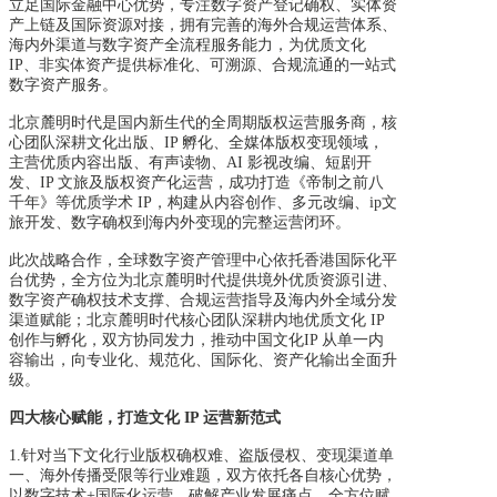
立足国际金融中心优势，专注数
字资产登记确权、实体资
产上链及国际资源对接，拥有完善的海外合规运营体系、
海内外渠道与数字资产全流程服务能力，为优质文化
IP、非实体资产提供标准化、可溯源、合规流通的一站式
数字资产服务。
北京麓明时代是国内新生代的全周期版权运营服务商，核
心团队深耕文化出版、IP 孵化、全媒体版权变现领域，
主营优质内容出版、有声读物、AI 影视改编、短剧开
发、IP 文旅及版权资产化运营，成功打造《帝制之前八
千年》等优质学术 IP，构建从内容创作、多元改编、ip文
旅开发、数字确权到海内外变现的完整运营闭环。
此次战略合作，全球数字资产管理中心依托香港国际化平
台优势，全方位为北京麓明时代
提供境外优质资源引进、
数字资产确权技术支撑、合规运营指导及海内外全域分发
渠道赋能；北京麓明时代核心团队深耕内地优质文化 IP
创作与孵化，双方协同发力，推动中国文化IP 从单一内
容输出，向专业化、规范化、国际化、资产化输出全面升
级。
四大核心赋能，打造文化 IP 运营新范式
1.
针对当下文化行业版权确权难、盗版侵权、变现渠道单
一、海外传播受限等行业难题，双
方依托各自核心优势，
以数字技术+国际化运营，破解产业发展痛点，全方位赋