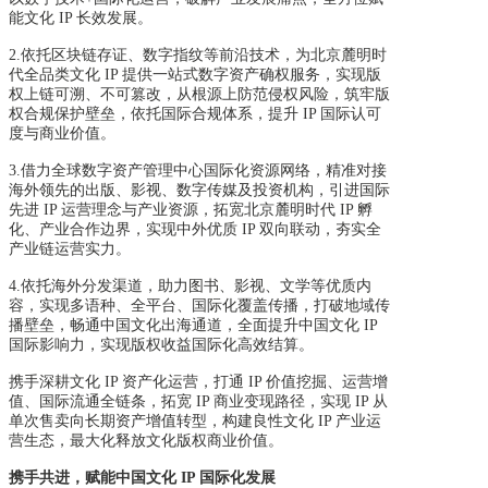
能文化 IP 长效发展。
2.
依托区块链存证、数字指纹等前沿技术，为北京麓明时
代全品类文化
IP
提供一站式数字资
产确权服务，实现版
权上链可溯、不可篡改，从根源上防范侵权风险，筑牢版
权合规保护壁垒，依托国际合规体系，提升 IP 国际认可
度与商业价值。
3.
借力全球数字资产管理中心国际化资源网络，精准对接
海外领先的出版、影视、数字传媒
及投资机构，引进国际
先进 IP 运营理念与产业资源，拓宽北京麓明时代 IP 孵
化、产业合作边界，实现中外优质 IP 双向联动，夯实全
产业链运营实力。
4.依托海外分发渠道，助力图书、影视、文学等优质内
容，实现多语种、全平台、国际化覆盖传播，打破地域传
播壁垒，畅通中国文化出海通道，全面提升中国文化 IP
国际影响力，实现版权收益国际化高效结算。
携手深耕文化 IP 资产化运营，打通 IP 价值挖掘、运营增
值、国际流通全链条，拓宽 IP 商业变现路径，实现 IP 从
单次售卖向长期资产增值转型，构建良性文化 IP 产业运
营生态，最大化释放文化版权商业价值。
携手共进，赋能中国文化 IP 国际化发展