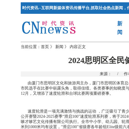
时代资讯--互联网新媒体资讯传播平台,抓取社会热点新闻，
新
闻
当前位置：
首页
》
新闻
》
内容正文
2024思明区全
来源：
/
作
由厦门市思明区文化和旅游局主办，厦门市思明区体育总会
市民选手在比赛中崭露头角，取得佳绩。各类赛事的知晓度
12月，又增添了速度轮滑和台球比赛两项重磅赛事。
速度轮滑是一项充满激情与挑战的运动
，广泛吸引了青
公开赛暨
2024-2025
赛季“滑启
100
”速度轮滑系列赛，将于
2024
哆才哆艺文化传播有限公司执行。全市中小学、幼儿园、轮
米到
1000
米均有设置，“滑启
100
”省级赛各年龄组
Elite
级前六