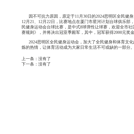
因不可抗力原因，原定于
11
月
30
日的
2024
思明区全民健身
12
月
21
、
12
月
22
日，比赛地点在厦门市星河计划台球俱乐部
民健身运动会台球比赛，是中式
8
球弹性让球赛，欢迎全市社
赛规则》，并将决出冠亚季殿军，其中，冠军获得
2000
元奖
2024
思明区全民健身运动会，加大了全民健身和体育文化
炼的热情，让体育活动成为大家日常生活不可或缺的一部分
上一条：
没有了
下一条：
没有了