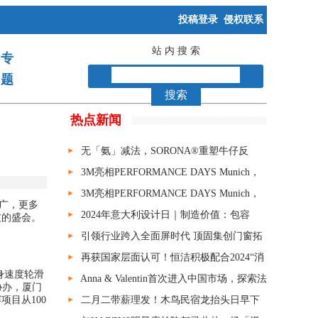
投稿登录
侵权联系
站 内 搜 索
专
题
搜索
热点新闻
无「氨」减法，SORONA®重塑牛仔反
叛“芯”时代
3M亮相PERFORMANCE DAYS Munich，
推动全球功能性时尚可持续的多维探索与全面
3M亮相PERFORMANCE DAYS Munich，
广，更多
升级
推动全球功能性时尚可持续的多维探索与全面
2024年意大利设计日｜制造价值：包容
友的盛会。
升级
性、创新、可持续性
引领行业跨入全面屏时代 顶固集创门窗拓
朴（TOP）系列重磅问世
再获国家层面认可！恒洁积极配合2024“消
身速度轮滑
费促进年”重点消费促进活动
Anna & Valentin首次进入中国市场，探索法
协办，厦门
赛项目从
100
式浪漫与幽默
二月二带薪理发！木鸟民宿龙抬头日早下