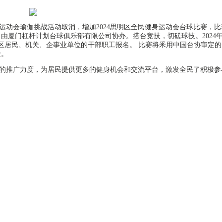
运动会瑜伽挑战活动取消，增加
2024
思明区全民健身运动会台球比赛，比
，由厦门杠杆计划台球俱乐部有限公司协办。搭台竞技，切磋球技。
2024
区居民、机关、企事业单位的干部职工报名。 比赛将釆用中国台协审定的
金。
的推广力度，为居民提供更多的健身机会和交流平台，激发全民了积极参
。