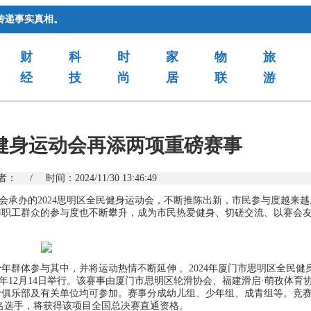
传递事实真相。
财
科
时
家
物
旅
经
技
尚
居
联
游
民健身运动会再添两项重磅赛事
者：
/
时间：2024/11/30 13:46:49
承办的2024思明区全民健身运动会，不断推陈出新，市民参与度越来越
与职工群众的参与度也不断攀升，成为市民热爱健身、切磋交流、以赛会
少年群体参与其中，并将运动热情不断延伸
。
2024
年厦门市思明区全民健
年
12
月
14
日举行。该赛事由厦门市思明区轮滑协会、福建滑启·萌孜体育
滑俱乐部及有关单位均可参加。赛事分成幼儿组、少年组、成青组等。竞
名选手，将获得该项目全国总决赛直通资格。