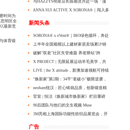
班两小时；网友：这是啥天使公司？
与HAZZYS明星店长陈都灵共赴一场「漫
读瓯遇」
ANNA SUI ACTIVE X SORONA®｜闯入多
赛时间为
巴胺“梦幻花园”
年思明区全
新闻头条
巜最新竞
SORONA® x eVent®｜BIO绿色循环，奔赴
与体育锻
无痕山野
上半年全国规模以上建材家居卖场累计销
售6881.80亿元
破解“双老”社区失管难题 养老驿站“跨
界”提供物业服务
X PROJECT | 无限延展运动羊毛美学，共
赴针织设计盛宴
LIVE | the X attitude，新澳加速领航可持续
之路
“焕新家”第2期：34平“老破小”极限逆袭，
让生活不将就！
neoham纽汉：匠心铸就品质，创新锻造精
品
官宣 | 恒洁《焕新城市焕新家》栏目重磅
启动，以品质焕新生活
90后团队与他们的文生视频 Muse
3M亮相上海国际功能性纺织品展览会，开
启功能性纺织品新视界
广告