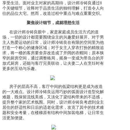
享受生活。
面对业主对家的高期待，设计师冷铸良
通过
8
个
关键
细节，诠释
对于品质
生活的
独特
理解
，
打造令人向
往的品位大宅。
然而，
改造过程中重点与难点重重交织。
聚焦设计细节，成就理想生活
在
设计师冷铸良
眼中，家是家庭成员生活方式的道
场，一切的设计都
需要
围绕业主的兴趣爱好展开。
对于
男
主人热爱运动的
日常
，
设计师冷铸良
在有限的空间里为他
打造一个称心的健身区域
；
对于女主人穿衣打扮的精致追
求，
将
一楼的客房要舍弃改造成
了
开阔的
衣帽间
；
原本狭
窄的厨房空间，通过调整格局，摇身一变成为带岛台的开
放式厨房，还能与客厅完美联动，让夫妻二人在烹饪时有
更多的互动与乐趣
。
房子的层高不高，客厅中间的低梁结构更是成为改造
的一大难点。设计师冷铸良运用巧妙的弧面设计造型化解
难题，既保留流线美感，又淡化了梁结构带来的不适感，
提升整个家的艺术氛围。同时，设计师冷铸良考虑到业主
居住的舒适性和日后的适老化需求，攻克了其中的技术难
题和安全考量，在楼梯原有结构中间加装电梯，让日常生
活更加便捷。