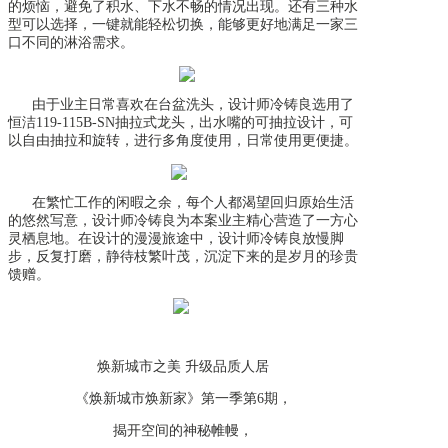
的烦恼，避免了积水、下水不畅的情况出现。还有三种水
型可以选择，一键就能轻松切换，能够更好地满足一家三
口不同的淋浴需求。
由于
业主
日常
喜欢在台盆洗头，
设计师冷铸良
选用了
恒洁
119-115B-SN
抽拉式龙头，
出水嘴的可抽拉设计，
可
以自由抽拉和旋转，
进行多角度使用，日常使用更便捷。
在繁忙工作的闲暇之余，每个人都渴望回归原始生活
的悠然写意，
设计师冷铸良为本案业主精心营造了一方心
灵栖息地。在设计的漫漫旅途中，设计师冷铸良放慢脚
步
，反复打磨，静待枝繁叶茂，沉淀下来的是岁月的珍贵
馈赠。
焕新城市之美
升级品质人居
《焕新城市焕新家》第一季第
6期，
揭开空间的神秘帷幔，