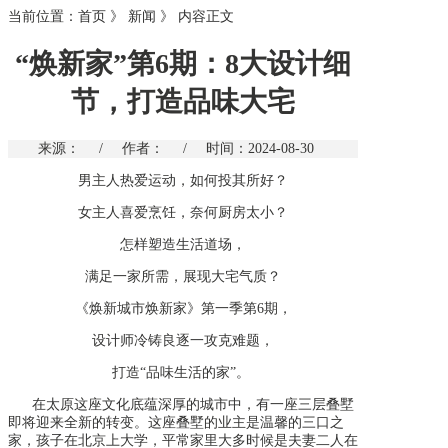
当前位置：
首页
》
新闻
》
内容正文
“焕新家”第6期：8大设计细
节，打造品味大宅
来源：
/
作者：
/
时间：2024-08-30
男主人热爱运动，如何投其所好？
女主人喜爱烹饪，奈何厨房太小？
怎样塑造生活道场，
满足一家所需，展现大宅气质？
《焕新城市焕新家》第一季第
6期，
设计师冷铸良逐一攻克难题，
打造
“品味生活的家”。
在太原这座文化底蕴深厚的城市中，有一座三层叠墅
即将迎来全新的转变
。这座叠墅的
业主
是温馨的三口之
家，孩子在北京上大学，
平常
家
里大多时候是
夫妻二人
在