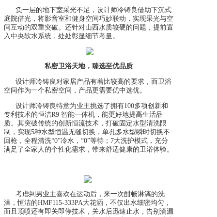
负一层的地下室采光不足，设计师冷铸良借助下沉式
庭院借光，将影音室和健身空间巧妙联动，实现采光与空
间互动的双重突破。还针对山西水质较硬的问题，提前置
入中央软水系统，处处彰显细节考量。
私密卫浴天地，臻选至优品质
设计师冷铸良
对家居产品有着比较高的要求，
而
卫浴
空间作为一个私密空间，产品更需要优中选优。
设计师冷铸良
特意为业主挑选了拥有
100多项创新和
专利技术的恒洁R9 智能一体机，
能更好地提高生活品
质
。其
突破传统的创新恒流技术，
打破固定水型清洗限
制，实现
5种水型恒温无缝切换，单孔多水型瞬时切换不
回枪，全程清洗“0”冷水，“0”等待
；
7大洗护模式，充分
满足了全家人的个性化需求，
带来舒适健康的卫浴体验。
考虑到
男业主喜欢在运动后
，
来一次酣畅淋漓的洗
澡，恒洁
的
HMF115-333PA大花洒
，
不仅出水细密均匀
，
而且
顶喷还有
即关即停技术，
关水后迅速止水，告别滴漏