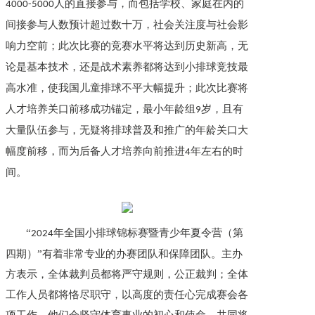
人的直接参与，而包括学校、家庭在内的
4000-5000
间接参与人数预计超过数十万，社会关注度与社会影
响力空前；此次比赛的竞赛水平将达到历史新高，无
论是基本技术，还是战术素养都将达到小排球竞技最
高水准，使我国儿童排球不平大幅提升；此次比赛将
人才培养关口前移成功锚定，最小年龄组
岁，且有
9
大量队伍参与，无疑将排球普及和推广的年龄关口大
幅度前移，而为后备人才培养向前推进
年左右的时
4
间。
“
年全国小排球锦标赛暨青少年夏令营（第
2024
四期）”有着非常专业的办赛团队和保障团队。主办
方表示，全体裁判员都将严守规则，公正裁判；全体
工作人员都将恪尽职守，以高度的责任心完成赛会各
项工作，他们会坚守体育事业的初心和使命，共同将