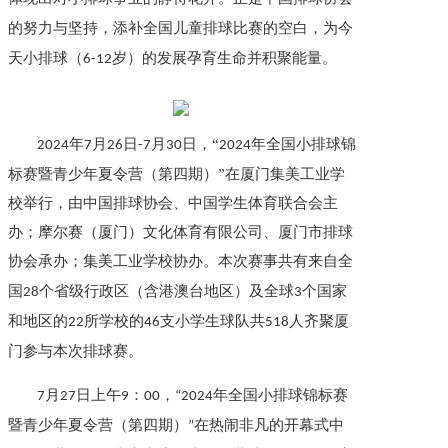
的努力与坚持，添补全国儿童排球比赛的空白，为今
天小排球（
岁）的发展孕育生命并积聚能量。
6-12
年
月
日
月
日，“
年全国小排球锦
2024
7
26
-7
30
2024
标赛暨青少年夏令营（第四期）”在厦门集美工业学
校举行，由中国排球协会、中国学生体育联合会主
办；摩尔赛（厦门）文化体育有限公司、厦门市排球
协会承办；集美工业学校协办。本次赛事
共有来自全
国
个省级行政区（含港澳台地区）及全球
个国家
28
3
和地区的
所学校的
支
小学生
球队共
人齐聚厦
22
46
51
8
门
参与本次排球赛。
月
日
上午
：
，
年全国小排球锦标赛
7
27
9
00
“2024
暨青少年夏令营（第四期）
在热闹非凡
的开幕式中
”