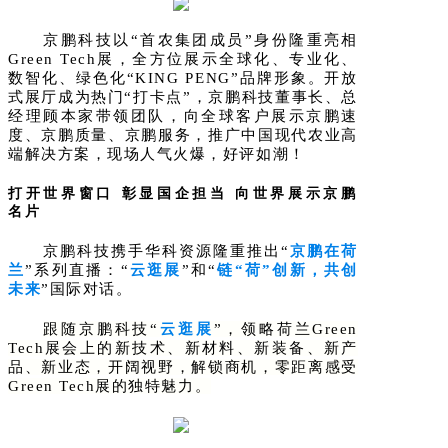
京鹏科技以
“首农集团成员”身份隆重亮相
Green Tech展，全方位展示全球化、专业化、
数智化、绿色化“KING PENG”品牌形象。开放
式展厅成为热门“打卡点”，京鹏科技董事长、总
经理顾本家带领团队，向全球客户展示京鹏速
度、京鹏质量、京鹏服务，推广中国现代农业高
端解决方案，现场人气火爆，好评如潮！
打开世界窗口
彰显国企担当
向世界展示京鹏
名片
京鹏科技携手华科资源隆重推出
“
京鹏在荷
兰
”系列直播：“
云逛展
”和“
链
“荷”创新，共创
未来
”国际对话。
跟随京鹏科技
“
云逛展
”，领略荷兰Green
Tech展会上的新技术、新材料、新装备、新产
品、新业态，开阔视野，解锁商机，零距离感受
Green Tech展的独特魅力。