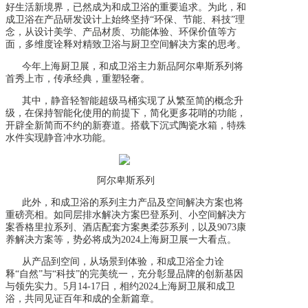
好生活新境界，已然成为和成卫浴的重要追求。为此，和
成卫浴在产品研发设计上始终坚持“环保、节能、科技”理
念，从设计美学、产品材质、功能体验、环保价值等方
面，多维度诠释对精致卫浴与厨卫空间解决方案的思考。
今年上海厨卫展，和成卫浴主力新品阿尔卑斯系列将
首秀上市，传承经典，重塑轻奢。
其中，静音轻智能超级马桶实现了从繁至简的概念升
级，在保持智能化使用的前提下，简化更多花哨的功能，
开辟全新简而不约的新赛道。搭载下沉式陶瓷水箱，特殊
水件实现静音冲水功能。
阿尔卑斯系列
此外，和成卫浴的系列主力产品及空间解决方案也将
重磅亮相。如同层排水解决方案巴登系列、小空间解决方
案香格里拉系列、酒店配套方案奥柔莎系列，以及
9073康
养解决方案等，势必将成为2024上海厨卫展一大看点。
从产品到空间，从场景到体验，和成卫浴全力诠
释
“自然”与“科技”的完美统一，充分彰显品牌的创新基因
与领先实力。5月14-17日，相约2024上海厨卫展和成卫
浴，共同见证百年和成的全新篇章。