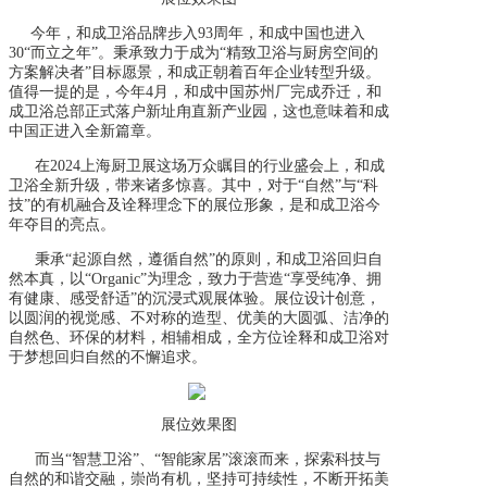
今年，和成卫浴品牌步入
93周年，和成中国也进入
30“而立之年”。秉承致力于成为“精致卫浴与厨房空间的
方案解决者”目标愿景，和成正朝着百年企业转型升级。
值得一提的是，今年4月，和成中国苏州厂完成乔迁，和
成卫浴总部正式落户新址甪直新产业园，这也意味着和成
中国正进入全新篇章。
在
2024上海厨卫展这场万众瞩目的行业盛会上，和成
卫浴全新升级，带来诸多惊喜。其中，对于“自然”与“科
技”的有机融合及诠释理念下的展位形象，是和成卫浴今
年夺目的亮点。
秉承
“起源自然，遵循自然”的原则，和成卫浴回归自
然本真，以“Organic”为理念，致力于营造“享受纯净、拥
有健康、感受舒适”的沉浸式观展体验。展位设计创意，
以圆润的视觉感、不对称的造型、优美的大圆弧、洁净的
自然色、环保的材料，相辅相成，全方位诠释和成卫浴对
于梦想回归自然的不懈追求。
展位效果图
而当
“智慧卫浴”、“智能家居”滚滚而来，探索科技与
自然的和谐交融，崇尚有机，坚持可持续性，不断开拓美