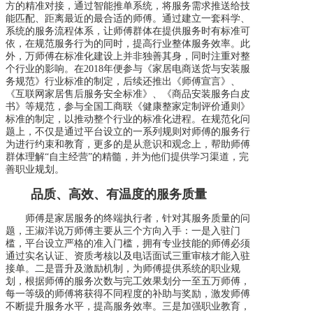
方的精准对接，通过智能推单系统，将服务需求推送给技
能匹配、距离最近的最合适的师傅。通过建立一套科学、
系统的服务流程体系，让师傅群体在提供服务时有标准可
依，在规范服务行为的同时，提高行业整体服务效率。此
外，万师傅在标准化建设上并非独善其身，同时注重对整
个行业的影响。在2018年便参与《家居电商送货与安装服
务规范》行业标准的制定，后续还推出《师傅宣言》、
《互联网家居售后服务安全标准》、《商品安装服务白皮
书》等规范，参与全国工商联《健康整家定制评价通则》
标准的制定，以推动整个行业的标准化进程。在规范化问
题上，不仅是通过平台设立的一系列规则对师傅的服务行
为进行约束和教育，更多的是从意识和观念上，帮助师傅
群体理解“自主经营”的精髓，并为他们提供学习渠道，完
善职业规划。
品质、高效、有温度的服务质量
师傅是家居服务的终端执行者，针对其服务质量的问
题，王淑洋说万师傅主要从三个方向入手：一是入驻门
槛，平台设立严格的准入门槛，拥有专业技能的师傅必须
通过实名认证、资质考核以及电话面试三重审核才能入驻
接单。二是晋升及激励机制，为师傅提供系统的职业规
划，根据师傅的服务次数与完工效果划分一至五万师傅，
每一等级的师傅将获得不同程度的补助与奖励，激发师傅
不断提升服务水平，提高服务效率。三是加强职业教育，