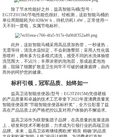
除了节水性能好之外，益高智能马桶(型号：
EG3TZ015M)节电性能也很好。经检测，这款智能马桶的
单位周期能耗为0.028kW·h，待机功耗1.4W，正常使用一
天不到一度电，实属节电标杆。
此外，这款智能马桶采用高品质加热管，一秒速热，
无需等待，清洗水温恒定，不会刺激臀部；采用人性化弧
形喷杆，拥有多方位多模式清洗，感受不同的水洗体验喷
洗范围大，不沾污；丰厚浓密的泡泡层，形成超柔泡泡
盾，阻隔了细菌扩散是卫生间牢不可破的健康盾牌，由内
而外的呵护您的健康。
标杆引领，冠军品质、始终如一
益高卫浴智能坐便器(型号：EG3TZ015M)凭借硬核
的产品质量和卓越的技术工艺举拿下2022年度沸腾质量奖
智能坐便器类“节能智能坐便器标杆奖”，全方位彰显了益
高在产品品质上的严格把控以及对用户体验的不懈追求。
益高卫浴作为联塑集团子品牌，在高质量的发展道路
上，研发和技术不断创新，力求成为引领行业的高端卫浴
品牌。未来，益高卫浴将继续携欧洲“精良·精确”的品质
文化和欧洲“智能·人性”的设计精髓，为消费者打造智