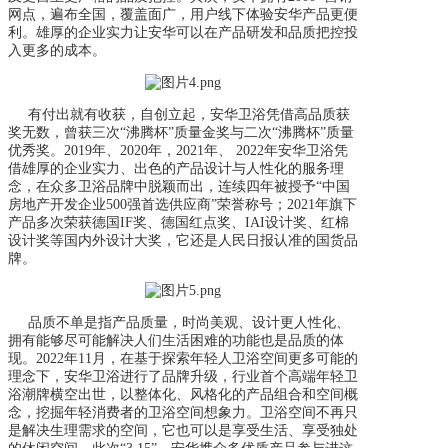
网点，遍布全国，覆盖面广，用户线下体验安华产品更便
利。雄厚的企业实力让安华可以在产品研发和品质把控投
入更多的成本。
有付出就有收获，自创立起，安华卫浴凭借高品质获
奖无数，曾获三次“沸腾杯”质量金奖与二次“沸腾杯”质量
优秀奖。2019年、2020年，2021年、 2022年安华卫浴凭
借雄厚的企业实力、出色的产品设计与人性化的服务理
念，在众多卫浴品牌中脱颖而出，连续四年被授予“中国
房地产开发企业500强首选供应商”荣誉称号；2021年旗下
产品多次荣获德国IF奖、德国红点奖、IAI设计奖、红棉
设计奖等国内外设计大奖，它还是人民日报认准的国货品
牌。
品质不单是指产品质量，时尚美观、设计更人性化、
拥有能够尽可能解决人们生活困难的功能也是品质的体
现。2022年11月，在基于探索年轻人卫浴空间更多可能的
理念下，安华卫浴进行了品牌升级，行业首个高端年轻卫
浴潮牌横空出世，以整体化、风格化的产品组合和空间概
念，挖掘年轻消费者的卫浴空间想象力。卫浴空间不再只
是解决生理需求的空间，它也可以是享受生活、享受独处