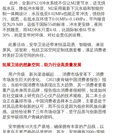
此外，全新iFS2.0冲水系统不仅让M2更节水，还无惧
低水压，降低冲水噪音。M2采用最新下沉水箱和智能控
制一体阀设计，水压低至0.02MPa也能正常冲洗，强劲排
污。据悉，在低水压环境下0.01MPa~0.14MPa，平均噪音
仅为29.9dB，远低于国际55dB标准，冲水更安静，夜间
不扰睡意。而M2冲水只需4.6L，比国际标准6L节水
30%，则是安华对环保、对社会责任的诠释。
此番活动，安华卫浴还带来恒温花洒、智能镜、淋浴
屏风、浴室柜，包括卫浴空间定制优惠套餐，满足消费者
对美好卫浴空间的向往。
拓展卫浴的想象空间，助力行业高质量发展
用户升级、新兴渠道崛起……消费市场变革下，消费
市场发生巨大的变化。《2023麦肯锡中国消费者报告》指
出，当前中国消费市场表现出五大趋势。其一消费者更看
重产品本身而非品牌，报告指出消费者很精明，知道如何
在社交媒体上研究自己心仪产品的技术规格。其二本土企
业正在赢得市场，中国消费者选择本土品牌，主要是处于
对其品质和创新的认可，而不仅仅是因为低价和民族自豪
感。这恰恰诠释了三年市场动荡下，坚守品质与创新思维
是安华获得用户青睐的密码。
安华拥有10大生产基地，确保拥有丰富的产品线，以
及更自主更严格的品质把控。其次，安华拥有2000+营销