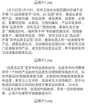
2月25日至3月19日，安华卫浴在全国范围内百城千店
开展“315品质家装节”活动，以“品质”牵头，遴选众多优
秀产品，智能马桶、恒温花洒、淋浴屏风、浴室柜，从单
品、套餐到定制，从新品、主推到爆款，产品丰富多样，
更有“品质安华，全民见证”“国货好物，家装礼包大放
送”“满额送好礼，福利享不停”等劲爆优惠活动，回馈新
老客户，展现安华品质。同时，安华卫浴立足“高品质”，
开展“安华品质见证官”活动，邀请全国人民一起体验安华
产品，感受品质生活。活动期间在全国任何一家安华卫浴
门店体验安华产品，成为安华品质见证官，即可获得安华
卫浴准备的精美礼品。
“品质见证官”是安华对品质的自信，也是安华向消费者
传导一个好的产品如何为品质生活增加附加值的方式。以
安华新品M2智能座便器为例，全新的M2智能座便器更加
有温度，更关注人文关怀，其设有五大清洗模式，其中冷
热清洗功能关注到消化系统不够良好的群体，5S冷水，
15S温水交替冲洗，促进括约肌收缩，具有一定的助便效
果，让用户在家即可体验肠道水疗。