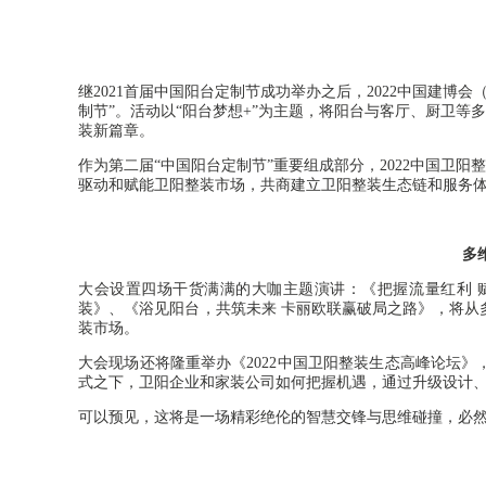
继
2021首届中国阳台定制节成功举办之后，2022中国建博
制节”。活动以“阳台梦想+”为主题，将阳台与客厅、厨卫等
装新篇章。
作为第二届
“中国阳台定制节”重要组成部分，2022中国卫
驱动和赋能卫阳整装市场，共商建立卫阳整装生态链和服务
多
大会设置四场干货满满的大咖主题演讲：《把握流量红利
装》、《浴见阳台，共筑未来
卡丽欧联赢破局之路》，将从
装市场。
大会现场还将隆重举办《
2022中国卫阳整装生态高峰论坛
式之下，卫阳企业和家装公司如何把握机遇，通过升级设计
可以预见，这将是一场精彩绝伦的智慧交锋与思维碰撞，必