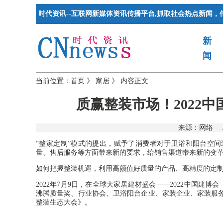
时代资讯--互联网新媒体资讯传播平台,抓取社会热点新闻，
新
闻
当前位置：
首页
》
家居
》
内容正文
质赢整装市场！2022
来源：
网络
“整家定制”模式的提出，赋予了消费者对于卫浴和阳台空
量、售后服务等方面带来新的要求，给销售渠道带来新的变
如何把握整装机遇，利用高颜值好质量的产品、高精度的定
2022年7月9日，在全球大家居建材盛会——2022中国建
沸腾质量奖、行业协会、卫浴阳台企业、家装企业、家装服务平
整装生态大会》。