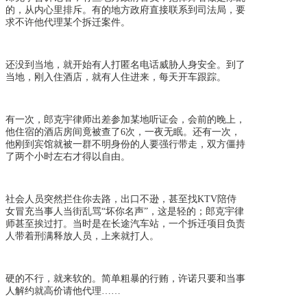
的，从内心里排斥。有的地方政府直接联系到司法局，要
求不许他代理某个拆迁案件。
还没到当地，就开始有人打匿名电话威胁人身安全。到了
当地，刚入住酒店，就有人住进来，每天开车跟踪。
有一次，郎克宇律师出差参加某地听证会，会前的晚上，
他住宿的酒店房间竟被查了
6
次，一夜无眠。还有一次，
他刚到宾馆就被一群不明身份的人要强行带走，双方僵持
了两个小时左右才得以自由。
社会人员突然拦住你去路，出口不逊，甚至找
KTV
陪侍
女冒充当事人当街乱骂“坏你名声”，这是轻的；郎克宇律
师甚至挨过打。当时是在长途汽车站，一个拆迁项目负责
人带着刑满释放人员，上来就打人。
硬的不行，就来软的。简单粗暴的行贿，许诺只要和当事
人解约就高价请他代理
……