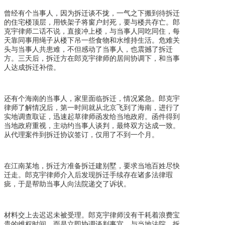
曾经有个当事人，因为拆迁谈不拢，一气之下搬到待拆迁
的住宅楼顶层，用铁架子将窗户封死，要与楼共存亡。郎
克宇律师二话不说，直接冲上楼，与当事人同吃同住，每
天靠同事用绳子从楼下吊一些食物和水维持生活。危难关
头与当事人共患难，不但感动了当事人，也震撼了拆迁
方。三天后，拆迁方在郎克宇律师的居间协调下，和当事
人达成拆迁补偿。
还有个海南的当事人，家里面临拆迁，情况紧急。郎克宇
律师了解情况后，第一时间就从北京飞到了海南，进行了
实地调查取证，迅速起草律师函发给当地政府。函件得到
当地政府重视，主动约当事人谈判，最终双方达成一致。
从代理案件到拆迁协议签订，仅用了不到一个月。
在江南某地，拆迁方准备拆迁建别墅，要求当地百姓尽快
迁走。郎克宇律师介入后发现拆迁手续存在诸多法律瑕
疵，于是帮助当事人向法院递交了诉状。
材料交上去迟迟未被受理。郎克宇律师没有干耗着浪费宝
贵的维权时间，而是立即协调谈判事宜，与当地法院、拆