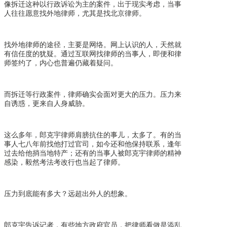
像拆迁这种以行政诉讼为主的案件，出于现实考虑，当事
人往往愿意找外地律师，尤其是找北京律师。
找外地律师的途径，主要是网络。网上认识的人，天然就
有信任度的犹疑。通过互联网找律师的当事人，即便和律
师签约了，内心也普遍仍藏着疑问。
而拆迁等行政案件，律师确实会面对更大的压力。压力来
自诱惑，更来自人身威胁。
这么多年，郎克宇律师肩膀抗住的事儿，太多了。有的当
事人七八年前找他打过官司，如今还和他保持联系，逢年
过去给他捎当地特产；还有的当事人被郎克宇律师的精神
感染，毅然考法考改行也当起了律师。
压力到底能有多大？远超出外人的想象。
郎克宇告诉记者，有些地方政府官员，把律师看做是添乱