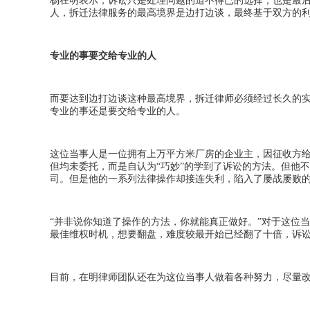
杨在明表示，诉讼只是处理问题的迫不得已的选择，也是最
人，拆迁法律服务的最高境界是边打边谈，最终基于双方的利
专业的事要交给专业的人
而要达到边打边谈这种最高境界，拆迁律师必须经过长久的
专业的事还是要交给专业的人。
这位当事人是一位拥有上万平方米厂房的企业主，因征收方
但均未委托，而是自认为
“巧妙”的学到了诉讼的方法。但他
司。但是他的一系列法律操作却接连失利，陷入了屡战屡败
“并非说你知道了操作的方法，你就能真正做好。”对于这位
最佳维权时机，想要翻盘，难度较最开始已经翻了十倍，诉
目前，在明律师团队还在为这位当事人做着各种努力，尽量