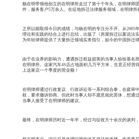
杨在明带领他创立的在明律所走过了第十个年头，在明律师
件，服务客户
5
万余人。在征地拆迁法律服务领域，在明律所
之所以能取得今日的成绩，与杨在明的专注分不开。从
2005
理论和实践的结合上进行总结，出版了《房屋拆迁以案说法
为年轻律师提供了大量拆迁领域实务指引，如今的中国拆迁
由于在业界的影响力，遭遇拆迁权益损害的当事人纷纷慕名
在明律所。这家汽车
4S
店占地面积几万平方米，生意正经营
上这家店一个季度的营业额！
在明律师通过行政复议、行政诉讼等一系列组合拳，在庭审
枝，要求撤诉协商。但此时当事人却不愿意就此罢休，想通
当事人接受了在明律师的建议。
最终，
在明律师
历时近一年半，经过与征收方十余次的谈判