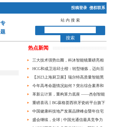
投稿登录
侵权联系
站 内 搜 索
专
题
搜索
热点新闻
三大技术强势出圈，科沐智能镜重磅亮相
上海厨卫展
HCG和成卫浴邱士楷：转型锤炼，迈向百
年
【2023上海厨卫展】瑞尔特高质量智能黑
科技再次惊艳全场！
今年高考命题情况如何？突出综合素养和
能力考查
革新云计算，重构算力底座 ——杰创智能
常青云产品发布会成功举办
重磅喜讯丨BG葆格荟西班牙瓷砖平台旗下
核心品牌，BG&BORGETTO荣获第19届陶瓷
中国健康科技地产发展品牌峰会暨年住宅
行业新锐榜“新锐品牌 金奖”！
联盟成员大会在京召开
盛会继续，全球 | 中国光通信最具竞争力