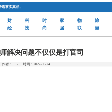
传递事实真相。
财
科
时
家
物
旅
经
技
尚
居
联
游
师解决问题不仅仅是打官司
作者：
/
时间：2022-06-24