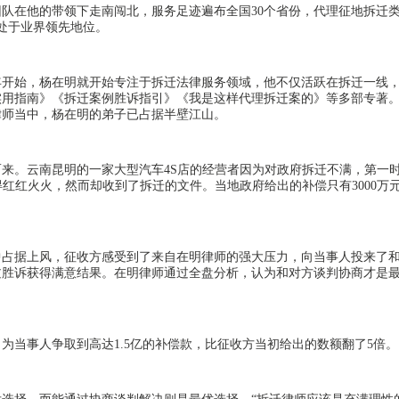
团队在他的带领下走南闯北，服务足迹遍布全国
30
个省份，代理征地拆迁
处于业界领先地位。
年开始，杨在明就开始专注于拆迁法律服务领域，他不仅活跃在拆迁一线
实用指南》《拆迁案例胜诉指引》《我是这样代理拆迁案的》等多部专著
律师当中，杨在明的弟子已占据半壁江山。
而来。云南昆明的一家大型汽车
4S
店的经营者因为对政府拆迁不满，第一
得红红火火，然而却收到了拆迁的文件。当地政府给出的补偿只有
3000
万
中占据上风，征收方感受到了来自在明律师的强大压力，向当事人投来了
过胜诉获得满意结果。在明律师通过全盘分析，认为和对方谈判协商才是
，为
当事人
争取到高达
1.5
亿
的补偿款，比征收方当初给出的数额
翻了
5
倍。