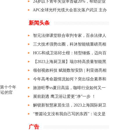
企业10强榜单揭晓
24岁以下青年失业率首破20%，帮助企业
渡难关就是促就业
APC全球光纤光缆大会首次落户武汉 主办
方之一的烽火通信曾拉出我国第一根光纤
新闻头条
智元法律课堂联合审判专家，百余法律人
聚成都密训庭审技能
三大技术强势出圈，科沐智能镜重磅亮相
上海厨卫展
HCG和成卫浴邱士楷：转型锤炼，迈向百
年
【2023上海厨卫展】瑞尔特高质量智能黑
科技再次惊艳全场！
领创视效科技 赋能数智安防 | 利亚德亮相
第十六届安博会
今年高考命题情况如何？突出综合素养和
了第十个年
能力考查
旅游旺季vs夏日高温，咖啡行业如何又一
诉讼的官
次切中新环境带来的新机会
展前剧透 鹰卫浴让爱更“净”一步 ！
解锁新智慧家居生活，2023上海国际厨卫
展就看喜尔康！
“整篇论文没有我自己写的东西”：论文是
AI写的，算学术不端吗？
广告