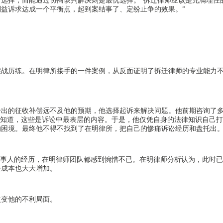
后选择，而能通过协商谈判解决则是最优选择。
“拆迁律师应该是充满理性
益诉求达成一个平衡点，起到案结事了、定纷止争的效果。”
实战历练。在明律所接手的一件案例，从反面证明了拆迁律师的专业能力
给出的征收补偿远不及他的预期，他选择起诉来解决问题。他前期咨询了
不知道，这些是诉讼中最表层的内容。于是，他仅凭自身的法律知识自己
的困境。最终他不得不找到了在明律所，把自己的惨痛诉讼经历和盘托出
当事人的经历，在明律师团队都感到惋惜不已。在明律师分析认为，此时
讼成本也大大增加。
改变他的不利局面。