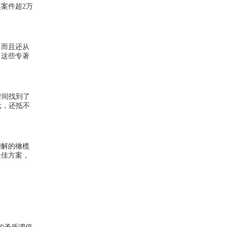
类案件超
2
万
，而且还从
。这些专著
时间找到了
元，还抵不
和解的橄榄
最佳方案，