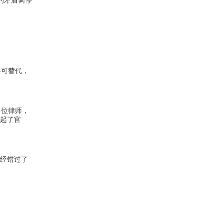
的矛盾调停
不可替代，
多位律师，
打起了官
。
已经错过了