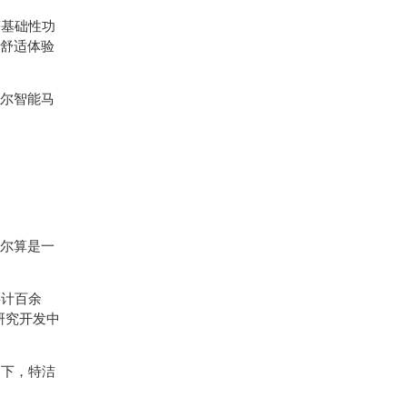
等基础性功
的舒适体验
洁尔智能马
洁尔算是一
共计百余
研究开发中
之下，特洁