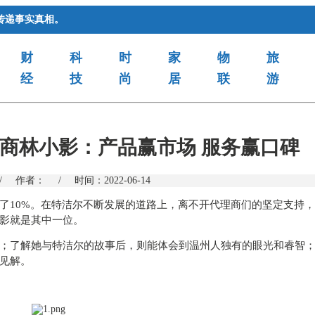
传递事实真相。
财
科
时
家
物
旅
经
技
尚
居
联
游
理商林小影：产品赢市场 服务赢口碑
/
作者：
/
时间：2022-06-14
了10%。在特洁尔不断发展的道路上，离不开代理商们的坚定支持
影就是其中一位。
；了解她与特洁尔的故事后，则能体会到温州人独有的眼光和睿智
见解。