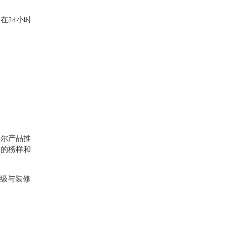
在24小时
洁尔产品推
中的榜样和
升级与装修