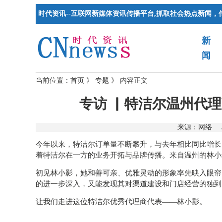
时代资讯--互联网新媒体资讯传播平台,抓取社会热点新闻，
新
闻
当前位置：
首页
》
专题
》
内容正文
专访 ▏特洁尔温州代
来源：
网络
今年以来，特洁尔订单量不断攀升，与
去
年相比同比增长
着特洁尔在一方的业务开拓与品牌传播。来自温州的林小
初见林小影，她和善可亲、优雅灵动的形象率先映入眼帘
的进一步深入，又能发现其对渠道建设和门店经营的独到
让我们走进这位特洁尔优秀代理商代表——林小影。