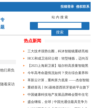
投稿登录
侵权联系
站 内 搜 索
专
题
搜索
热点新闻
三大技术强势出圈，科沐智能镜重磅亮相
上海厨卫展
HCG和成卫浴邱士楷：转型锤炼，迈向百
年
【2023上海厨卫展】瑞尔特高质量智能黑
，他们肩负
科技再次惊艳全场！
今年高考命题情况如何？突出综合素养和
能力考查
革新云计算，重构算力底座 ——杰创智能
；随着采访
常青云产品发布会成功举办
重磅喜讯丨BG葆格荟西班牙瓷砖平台旗下
核心品牌，BG&BORGETTO荣获第19届陶瓷
中国健康科技地产发展品牌峰会暨年住宅
行业新锐榜“新锐品牌 金奖”！
联盟成员大会在京召开
盛会继续，全球 | 中国光通信最具竞争力