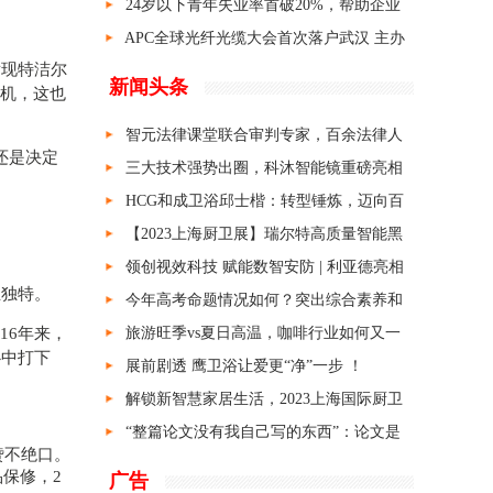
企业10强榜单揭晓
24岁以下青年失业率首破20%，帮助企业
渡难关就是促就业
APC全球光纤光缆大会首次落户武汉 主办
发现特洁尔
方之一的烽火通信曾拉出我国第一根光纤
新闻头条
商机，这也
智元法律课堂联合审判专家，百余法律人
还是决定
聚成都密训庭审技能
三大技术强势出圈，科沐智能镜重磅亮相
上海厨卫展
HCG和成卫浴邱士楷：转型锤炼，迈向百
年
【2023上海厨卫展】瑞尔特高质量智能黑
科技再次惊艳全场！
领创视效科技 赋能数智安防 | 利亚德亮相
且独特。
第十六届安博会
今年高考命题情况如何？突出综合素养和
16年来，
能力考查
旅游旺季vs夏日高温，咖啡行业如何又一
心中打下
次切中新环境带来的新机会
展前剧透 鹰卫浴让爱更“净”一步 ！
解锁新智慧家居生活，2023上海国际厨卫
展就看喜尔康！
“整篇论文没有我自己写的东西”：论文是
赞不绝口。
AI写的，算学术不端吗？
保修，2
广告